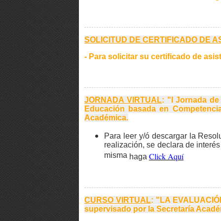
SOLICITUD DE CERTIFICADO DE A
- Para solicitar su certificado de a
JORNADA VIRTUAL
: "I Jornada d
Educación basada en Competenci
Académica.
Para leer y/ó descargar la Reso
realización, se declara de interé
misma
Click Aquí
haga
CURSO VIRTUAL
: "LA EVALUACIÓ
supervisado por la Secretaría Acadé