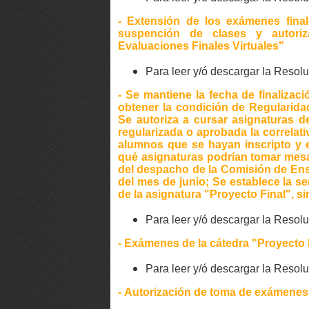
- Extensión de los exámenes final
suspención de clases y autoriz
Evaluaciones Finales Virtuales"
Para leer y/ó descargar la Reso
- Se mantiene la fecha de finalizació
obtener la condición de Regularida
Se autoriza a cursar asignaturas d
regularizada o aprobada la correlati
alumnos que se hayan inscripto y e
qué asignaturas podrían tomar mesa
del despacho de la Comisión de En
del mes de junio; Se establece la s
de la asignatura "Proyecto Final", s
Para leer y/ó descargar la Reso
- Exámenes de la cátedra "Proyecto 
Para leer y/ó descargar la Reso
- Autorización de toma de exámenes 