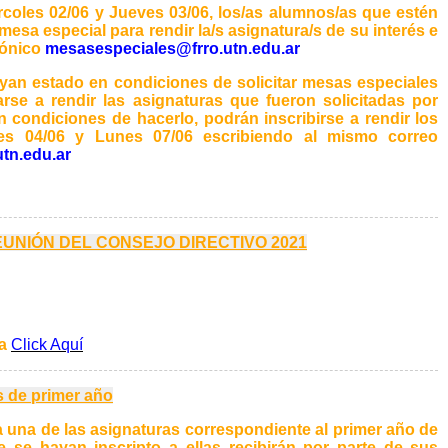
ércoles 02/06 y Jueves 03/06, los/as alumnos/as que estén
mesa especial para rendir la/s asignatura/s de su interés e
trónico
mesasespeciales@frro.utn.edu.ar
yan estado en condiciones de solicitar mesas especiales
e a rendir las asignaturas que fueron solicitadas por
 condiciones de hacerlo, podrán inscribirse a rendir los
es 04/06 y Lunes 07/06 escribiendo al mismo correo
tn.edu.ar
REUNIÓN DEL CONSEJO DIRECTIVO 2021
ga
Click Aquí
 de primer año
da una de las asignaturas correspondiente al primer año de
e se hayan inscripto a ellas recibirán por parte de sus