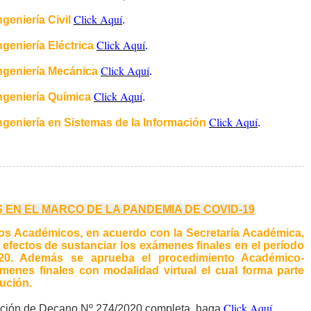
Click Aquí
geniería Civil
.
Click Aquí
ngeniería Eléctrica
.
Click Aquí
Ingeniería Mecánica
.
Click Aquí
Ingeniería Química
.
Click Aquí
ngeniería en Sistemas de la Información
.
 EN EL MARCO DE LA PANDEMIA DE COVID-19
os Académicos, en acuerdo con la Secretaría Académica,
os efectos de sustanciar los exámenes finales en el período
020. Además se aprueba el procedimiento Académico-
menes finales con modalidad virtual el cual forma parte
lución.
Click Aquí
lución de Decano Nº 274/2020 completa, haga