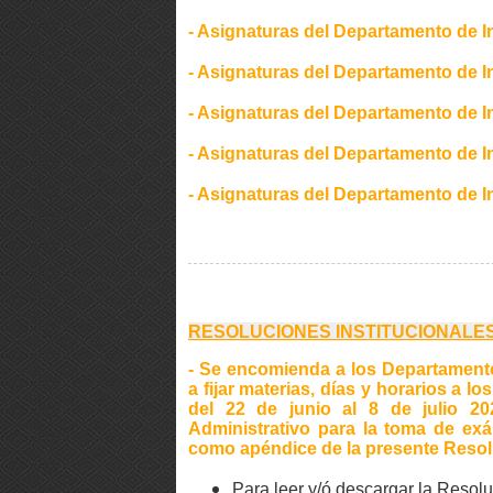
- Asignaturas del Departamento de In
- Asignaturas del Departamento de I
- Asignaturas del Departamento de 
- Asignaturas del Departamento de 
- Asignaturas del Departamento de I
RESOLUCIONES INSTITUCIONALES
- Se encomienda a los Departament
a fijar materias, días y horarios a l
del 22 de junio al 8 de julio 2
Administrativo para la toma de exá
como apéndice de la presente Reso
Para leer y/ó descargar la Reso