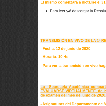
El mismo comenzará a dictarse el 31
Para leer y/ó descargar la Reso
TRANSMISIÓN EN VIVO DE LA 1º 
- Fecha: 12 de junio de 2020.
- Horario: 10 Hs.
- Para ver la transmisión en vivo hag
La Secretaría Académica compa
EVALUARSE VIRTUALMENTE, de los 
de examen del mes de junio de 2020, l
- Asignaturas del Departamento de 