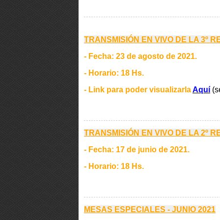
TRANSMISIÓN EN VIVO DE LA 3º 
- Fecha: 23 de agosto de 2021.
- Horario: 18 Hs.
- Link para poder visualizarla
Aquí
(s
TRANSMISIÓN EN VIVO DE LA 2º 
- Fecha: 17 de junio de 2021.
- Horario: 18 Hs.
MESAS ESPECIALES - JUNIO 2021