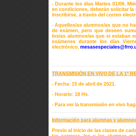
- Durante los días Martes 01/06, Mi
en condiciones, deberán solicitar la 
inscribirse, a través del correo elec
- Aquellos/as alumnos/as que no ha
de exámen, pero que deseen sumars
los/as alumnos/as que si estaban en
exámenes durante los días Viern
electrónico,
mesasespeciales@frro.u
TRANSMISIÓN EN VIVO DE LA 1º 
- Fecha: 15 de abril de 2021.
- Horario: 18 Hs.
- Para ver la transmisión en vivo ha
Información para alumnas y alumnos
Previo al inicio de las clases de ca
las carreras, los y las alumnas qu