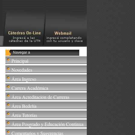
Navegar a
Principal
Novedades
Área Ingreso
Carrera Académica
Área Acreditación de Carreras
Área Bedelía
Área Tutorías
Área Posgrado y Educación Continua
Comentarios y Sugerencias