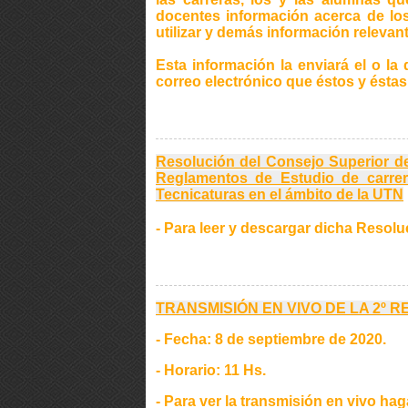
docentes información acerca de los 
utilizar y demás información relevant
Esta información la enviará el o l
correo electrónico que éstos y éstas 
Resolución del Consejo Superior de
Reglamentos de Estudio de carrer
Tecnicaturas en el ámbito de la UTN
- Para leer y descargar dicha Resol
TRANSMISIÓN EN VIVO DE LA 2º 
- Fecha: 8 de septiembre de 2020.
- Horario: 11 Hs.
- Para ver la transmisión en vivo ha