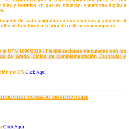
días y horarios en que se dictarán, plataforma digital a
e.
a docente de cada asignatura a sus alumnos y alumnas al
últimas brindaron a la hora de realizar su inscripción.
 la UTN 1090/2020 - Flexibilizaciones Vinculadas con los
as de Grado, Ciclos de Complementación Curricular y
Click Aquí
ución del CS
REUNIÓN DEL CONSEJO DIRECTIVO 2020
ga
Click Aquí