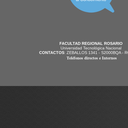
FACULTAD REGIONAL ROSARIO
Universidad Tecnológica Nacional
CONTACTOS
: ZEBALLOS 1341 - S2000BQA - 
Teléfonos directos e Internos