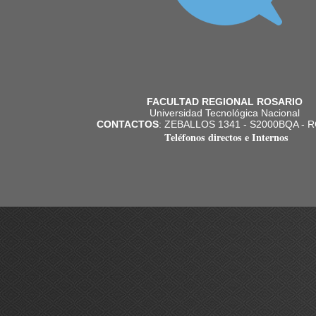
FACULTAD REGIONAL ROSARIO
Universidad Tecnológica Nacional
CONTACTOS
: ZEBALLOS 1341 - S2000BQA - 
Teléfonos directos e Internos